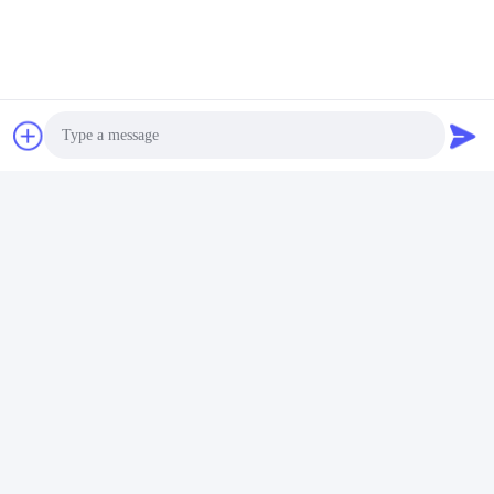
Photo
Video Call
Audio Call
보내다