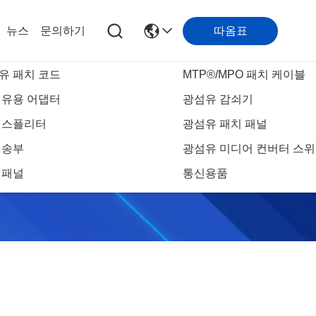
따옴표
뉴스
문의하기
유 패치 코드
MTP®/MPO 패치 케이블
섬유용 어댑터
광섬유 감쇠기
C 스플리터
광섬유 패치 패널
전송부
광섬유 미디어 컨버터 스
 패널
통신용품