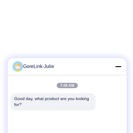
GoreLink-Julie
빠른 연락
7:45 AM
Tel
Good day, what product are you looking 
for?
86-755-89320995
이메일
sales@gorelink.com