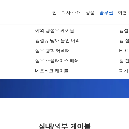
집
회사 소개
상품
솔루션
화면
야외 광섬유 케이블
광섬
블
광섬유 땋아 늘인 머리
광 
섬유 광학 커넥터
PL
솔루션 세부 사항
섬유 스플라이스 폐쇄
광 
네트워크 케이블
패치
실내/외부 케이블