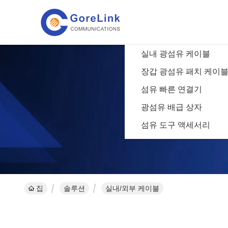
실내 광섬유 케이블
장갑 광섬유 패치 케이
섬유 빠른 연결기
광섬유 배급 상자
섬유 도구 액세서리
집
솔루션
실내/외부 케이블