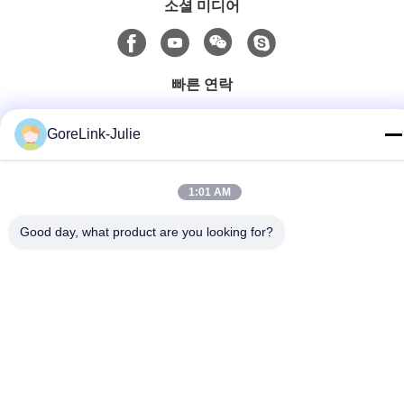
소셜 미디어
빠른 연락
Tel
GoreLink-Julie
86-755-89320995
이메일
1:01 AM
sales@gorelink.com
Good day, what product are you looking for?
주소
4F, 빌딩 E, 첸투 센터, 1호 Huilong Road, 롱강 지구,?? 진, 중
국
개인 정보 정책
|
사이트맵
중국 좋은 품질 실내 광섬유 케이블 공급업체. 저작권 © 2025-2026
Gorelink Communication (Shenzhen) Co., Ltd. . 판권 소유.