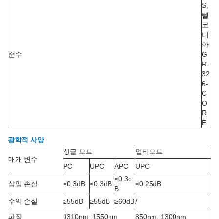
S,
텔
코
디
아
준수
G
R-
32
6-
C
O
R
E
광학적 사양
싱글 모드
멀티모드
매개 변수
PC
UPC
APC
UPC
≤0.3d
삽입 손실
≤0.3dB
≤0.3dB
≤0.25dB
B
수익 손실
≥55dB
≥55dB
≥60dB
/
파장
1310nm, 1550nm
850nm, 1300nm