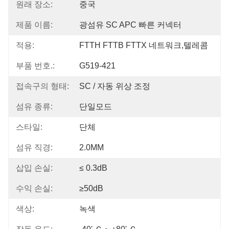
원래 장소:
중국
제품 이름:
광섬유 SC APC 빠른 커넥터
적용:
FTTH FTTB FTTX 네트워크,텔레콤
부품 번호.:
G519-421
접속구의 형태:
SC / 자동 위상 조정
섬유 종류:
단일모드
스타일:
단체
섬유 직경:
2.0MM
삽입 손실:
≤ 0.3dB
수익 손실:
≥50dB
색상:
녹색