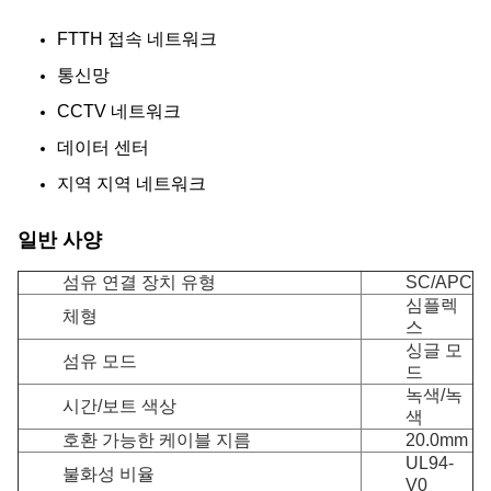
FTTH 접속 네트워크
통신망
CCTV 네트워크
데이터 센터
지역 지역 네트워크
일반 사양
섬유 연결 장치 유형
SC/APC
심플렉
체형
스
싱글 모
섬유 모드
드
녹색/녹
시간/보트 색상
색
호환 가능한 케이블 지름
20.0mm
UL94-
불화성 비율
V0