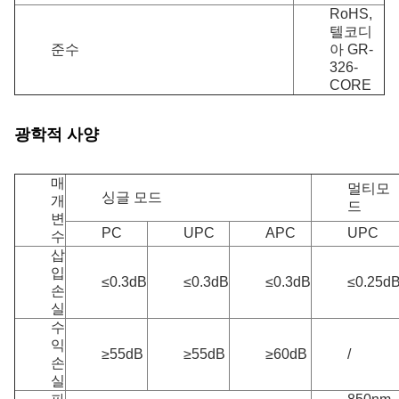
RoHS,
텔코디
준수
아 GR-
326-
CORE
광학적 사양
매
멀티모
싱글 모드
개
드
변
PC
UPC
APC
UPC
수
삽
입
≤0.3dB
≤0.3dB
≤0.3dB
≤0.25d
손
실
수
익
≥55dB
≥55dB
≥60dB
/
손
실