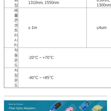
파
850nm,
1310nm, 1550nm
장
1300nm
페
룰
콘
센
≤ 1m
≤4um
트
리
시
티
작
동
-20°C ~ +70°C
온
도
저
장
-40°C ~ +85°C
온
도