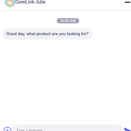
GoreLink-Julie
이메일
sales@gorelink.com
11:02 AM
주소
Good day, what product are you looking for?
4F, 빌딩 E, 첸투 센터, 1호 Huilong Road, 롱강 지구,?? 진, 중
국
개인 정보 정책
|
사이트맵
중국 좋은 품질 실내 광섬유 케이블 공급업체. 저작권 © 2025-2026
Gorelink Communication (Shenzhen) Co., Ltd. . 판권 소유.